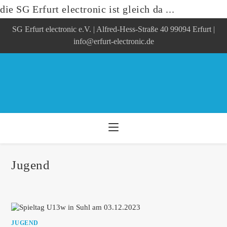
die SG Erfurt electronic ist gleich da ...
Zum
SG Erfurt electronic e.V. | Alfred-Hess-Straße 40 99094 Erfurt |
Inhalt
springen
info@erfurt-electronic.de
Jugend
JUGEND