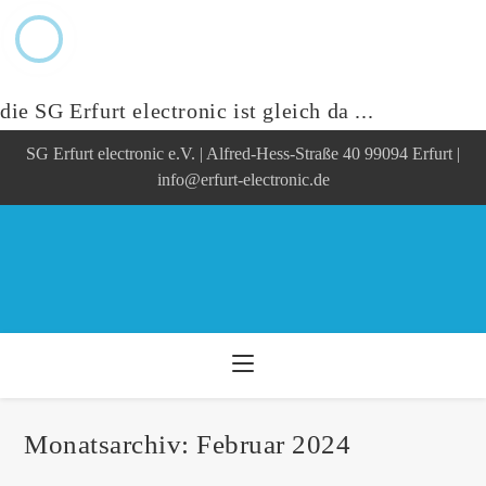
die SG Erfurt electronic ist gleich da ...
Zum
SG Erfurt electronic e.V. | Alfred-Hess-Straße 40 99094 Erfurt |
Inhalt
springen
info@erfurt-electronic.de
Monatsarchiv: Februar 2024