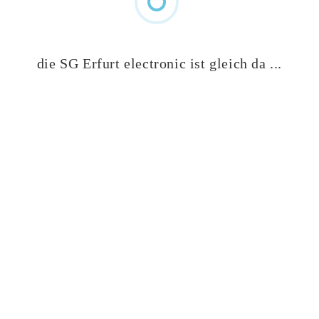
TERMINKALENDER BEACH
KALENDER VERANSTALTUNGEN
die SG Erfurt electronic ist gleich da ...
VERANSTALTUNGEN SPIELTAGE
Keine Veranstaltung gefunden
NACHRICHTEN ARCHIV
April 2026
(1)
Februar 2026
(1)
Oktober 2025
(1)
Juni 2025
(2)
Mai 2025
(4)
März 2025
(1)
Februar 2025
(1)
Januar 2025
(2)
Dezember 2024
(1)
Oktober 2024
(1)
September 2024
(2)