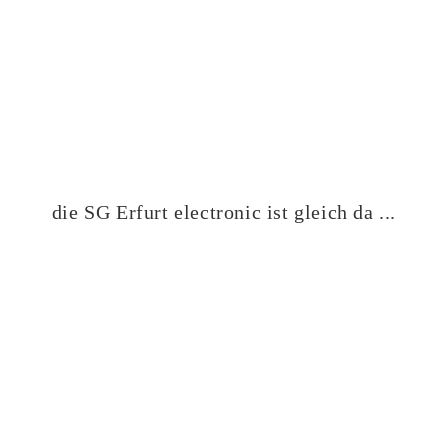
die SG Erfurt electronic ist gleich da ...
VEREINSSHOP
TERMINKALENDER VEREIN
TERMINKALENDER BEACH
KALENDER VERANSTALTUNGEN