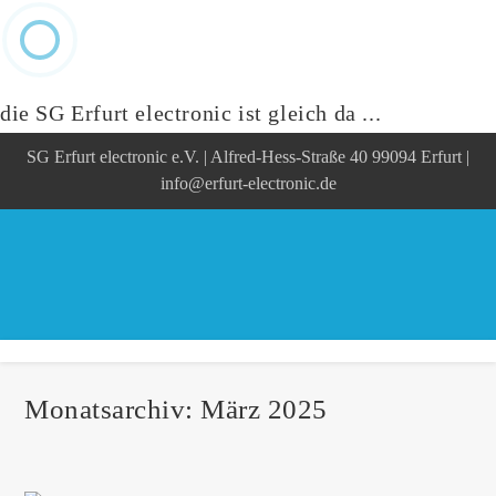
die SG Erfurt electronic ist gleich da ...
Zum
SG Erfurt electronic e.V. | Alfred-Hess-Straße 40 99094 Erfurt |
Inhalt
springen
info@erfurt-electronic.de
Monatsarchiv: März 2025