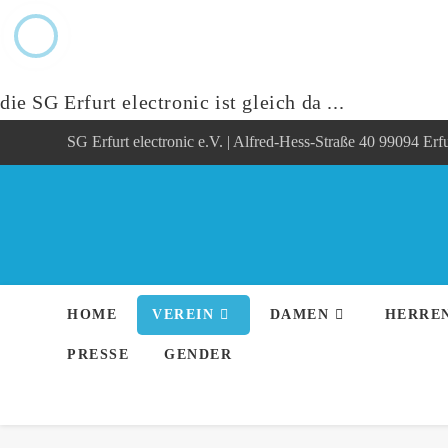
die SG Erfurt electronic ist gleich da ...
Zum
SG Erfurt electronic e.V. | Alfred-Hess-Straße 40 99094 Erfu
Inhalt
springen
HOME
VEREIN
DAMEN
HERRE
PRESSE
GENDER