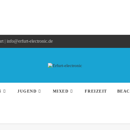
rt | info@erfurt-electronic.de
N
JUGEND
MIXED
FREIZEIT
BEA