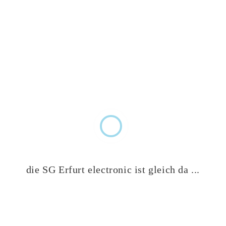
TERMINKALENDER VEREIN
TERMINKALENDER BEACH
KALENDER VERANSTALTUNGEN
VERANSTALTUNGEN SPIELTAGE
Keine Veranstaltung gefunden
NACHRICHTEN ARCHIV
die SG Erfurt electronic ist gleich da ...
April 2026
(1)
Februar 2026
(1)
Oktober 2025
(1)
Juni 2025
(2)
Mai 2025
(4)
März 2025
(1)