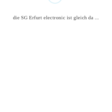
SPONSOREN
SPONSOREN
die SG Erfurt electronic ist gleich da ...
UNTERSTÜT
UNTERSTÜT
UNTERSTÜT
ZER
ZER
ZER
LIVETICKER
LIVETICKER
LIVESTREA
DVV
TVV
M DAMEN I
Datenschutzerklärung
Impressum
Privatsphäre-Einstellungen ändern
LogIN