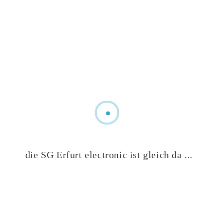
Jan. 25 2026
Abgelaufen!
Uhrzeit
Ganztags
Jugendspieltag U15
die SG Erfurt electronic ist gleich da ...