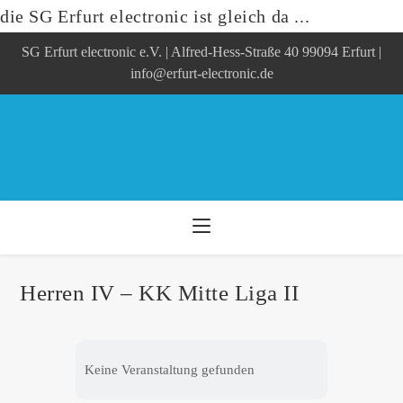
die SG Erfurt electronic ist gleich da ...
Zum
SG Erfurt electronic e.V. | Alfred-Hess-Straße 40 99094 Erfurt |
Inhalt
springen
info@erfurt-electronic.de
Herren IV – KK Mitte Liga II
Keine Veranstaltung gefunden