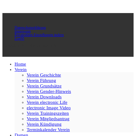
Datenschutzerklärung
Impressum
Privatsphäre-Einstellungen ändern
LogIN
Copyright © SG Erfurt electronic e.V.
Home
Verein
Verein Geschichte
Verein Führung
Verein Grundsätze
Verein Gender-Hinweis
Verein Downloads
Verein electronic Life
electronic Image Video
Verein Trainingszeiten
Verein Mitgliedsantrag
Verein Kündigung
Terminkalender Verein
Damen