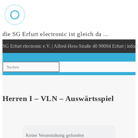
die SG Erfurt electronic ist gleich da ...
Zum
SG Erfurt electronic e.V. | Alfred-Hess-Straße 40 99094 Erfurt | info@
Inhalt
springen
Press
Escape
to
close
the
search
Herren I – VLN – Auswärtsspiel
panel.
Keine Veranstaltung gefunden