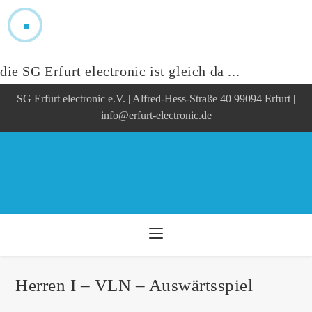
die SG Erfurt electronic ist gleich da ...
Zum
SG Erfurt electronic e.V. | Alfred-Hess-Straße 40 99094 Erfurt |
Inhalt
springen
info@erfurt-electronic.de
Herren I – VLN – Auswärtsspiel